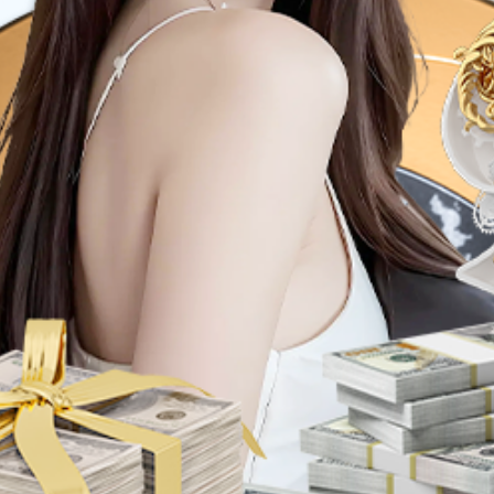
支持二次验证机制，结合设备识别与登录行为分
析。
版本更新记录 · 华体会平台
态实时推送。
精准。
畅。
常问题。