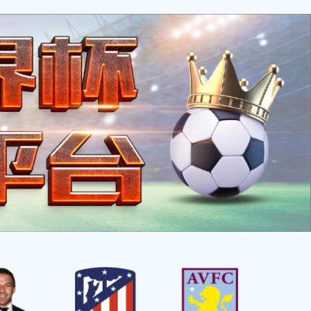
立即注册
数据洞察
全维度数据支持，辅助理解赛事走势。