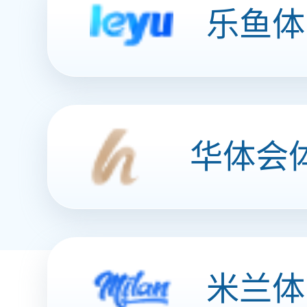
官方认证渠道
华体会平台 App 由官方发行，渠道正规，系统稳
定，确保赛事数据一致性与内容安全。