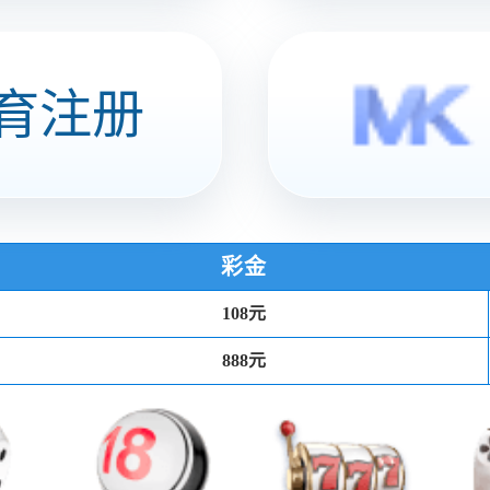
规认证
连续三年用户信赖奖
技术创
/IEC 27001 安全体
华体会平台 保持高活跃度与口碑
表彰平
。
评分，在业内建立稳定口碑。
信息整
App下载
关于我们
隐私政策
服务协议
网站地图
合作 / 推荐平台
滚滚」🔰全新官网正式上线🔰 成立
星空体育怎么样
联网平台服务的平台厂家，是一家集