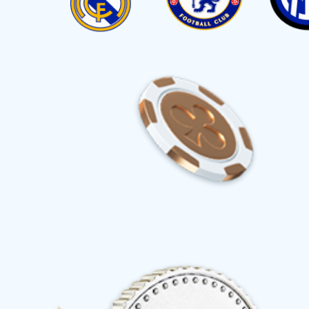
华体会平台以严谨的数据加
银行级加密