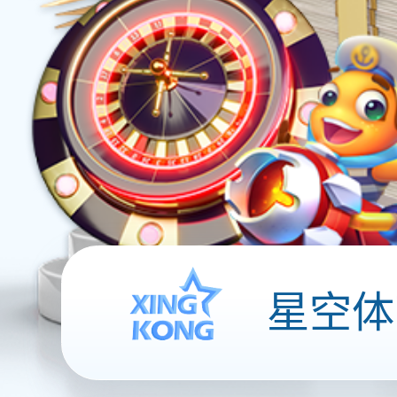
主界面全新设计，内容结构
新增“赛事看板”，赛事趋势
个人中心模块整合优化。
夜间模式自动切换更智能。
支持中英马多语言界面。
v5.8.4 · 2024年11月20日
2024
等级体系上线，解锁个性特
每日任务系统启用，提升用
签到功能优化，内容更有趣
积分商城扩展支持更多品类
推送通知支持多端同步。
v5.7.1 · 2024年7月6日
响应速度提升 35%，页面
优化夜间视觉风格。
修复特定机型页面卡顿问题