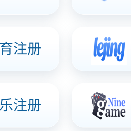
下载 App
网页版入口
平台荣誉展示
会平台 始终坚持技术领先与合规运营，荣获多项地区与国际奖项